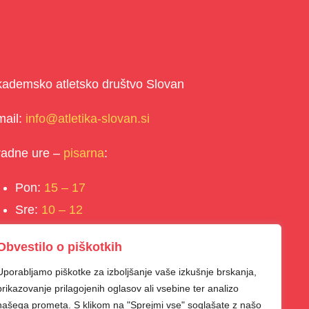
ademsko atletsko društvo Slovan
mail:
info@atletika-slovan.si
radne ure –
pisarna
:
Pon:
15 – 17
Sre:
10 – 12
Čet:
15 – 17
Obvestilo o piškotkih
Uporabljamo piškotke za izboljšanje vaše izkušnje brskanja,
prikazovanje prilagojenih oglasov ali vsebine ter analizo
našega prometa. S klikom na "Sprejmi vse" soglašate z našo