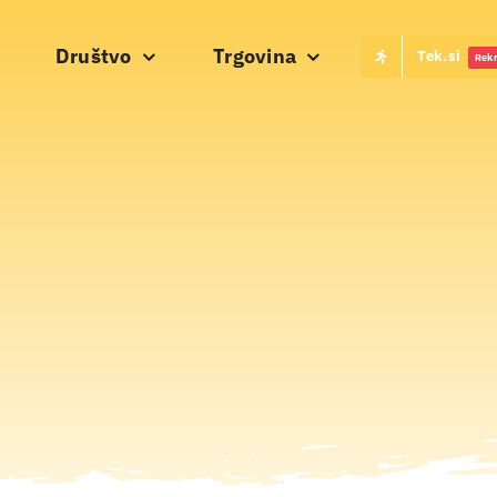
Društvo
Trgovina
Tek.si
Rekr