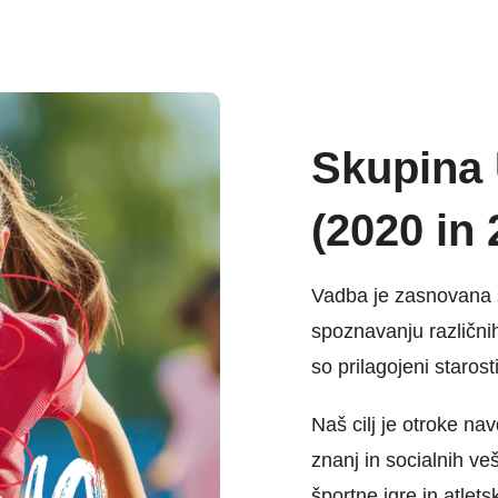
Skupina
(2020 in 
Vadba je zasnovana s
spoznavanju različnih
so prilagojeni starost
Naš cilj je otroke nav
znanj in socialnih veš
športne igre in atlets