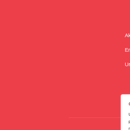
Ak
E
U