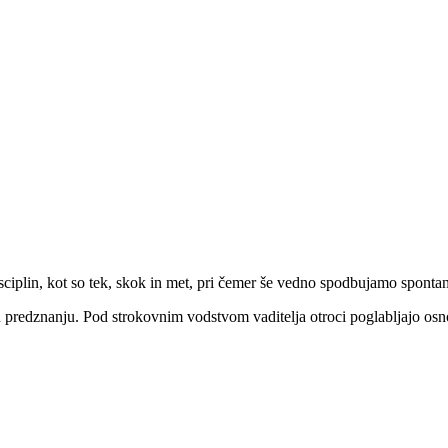
ciplin, kot so tek, skok in met, pri čemer še vedno spodbujamo spontanos
mu predznanju. Pod strokovnim vodstvom vaditelja otroci poglabljajo osn