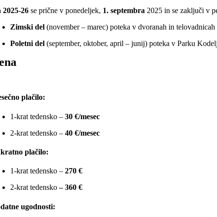
 2025-26
se prične v ponedeljek,
1. septembra
2025 in se zaključi v p
Zimski del
(november – marec) poteka v dvoranah in telovadnicah bl
Poletni del
(september, oktober, april – junij) poteka v Parku Kodel
ena
sečno plačilo:
1-krat tedensko –
30 €/mesec
2-krat tedensko –
40 €/mesec
kratno plačilo:
1-krat tedensko –
270 €
2-krat tedensko
– 360 €
datne ugodnosti: