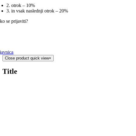
2. otrok – 10%
3. in vsak naslednji otrok – 20%
o se prijaviti?
ijavnica
Close product quick view
×
Title