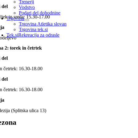
Trenerji
 del
Vodstvo
Podari del dohodnine
jek in sreda: 15.30-17.00
Trgovina
Trgovina Atletika slovan
ja
Trgovina tek.si
Tek.si
Rekreacija za odrasle
odeljevo
a 2: torek in četrtek
 del
n četrtek: 16.30-18.00
 del
n četrtek: 16.30-18.00
ja
zija (Splitska ulica 13)
ezona