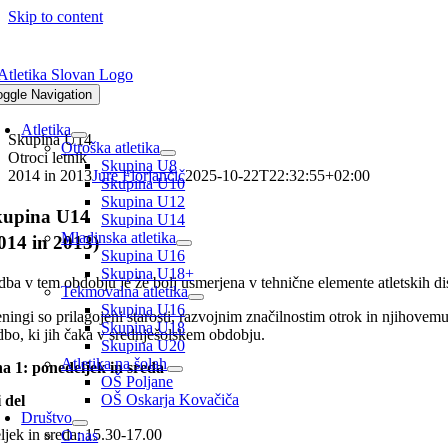
Skip to content
oggle Navigation
Atletika
Skupina U14
Otroška atletika
Otroci letnik
Skupina U8
2014 in 2013
Jure Florjančič
2025-10-22T22:32:55+02:00
Skupina U10
Skupina U12
kupina U14
Skupina U14
Mladinska atletika
014 in 2013)
Skupina U16
Skupina U18+
dba v tem obdobju je že bolj usmerjena v tehnične elemente atletskih dis
Tekmovalna atletika
Skupina U16
eningi so prilagojeni starosti, razvojnim značilnostim otrok in njihove
Skupina U18
dbo, ki jih čaka v srednješolskem obdobju.
Skupina U20
Atletika na šolah
a 1: ponedeljek in sreda
OŠ Poljane
OŠ Oskarja Kovačiča
 del
Društvo
jek in sreda: 15.30-17.00
O nas