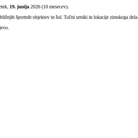
etek,
19. junija
2026 (10 mesecev).
ižnjih športnih objektov in šol. Točni urniki in lokacije zimskega del
jevo.