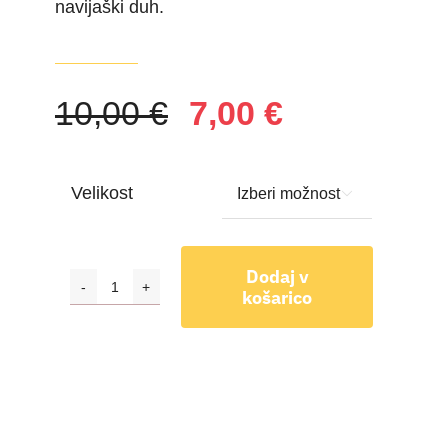
navijaški duh.
10,00
€
7,00
€
Izvirna
Trenutna
cena
cena
Velikost

je
je:
bila:
7,00 €.
Dodaj v
10,00 €.
košarico
Bombažna
majica
Slovan,
moška
količina