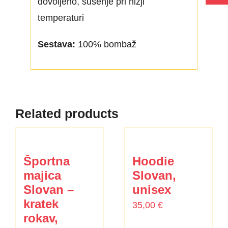
dovoljeno, sušenje pri nižji
temperaturi
Sestava:
100% bombaž
Related products
Športna
Hoodie
majica
Slovan,
Slovan –
unisex
kratek
35,00
€
rokav,