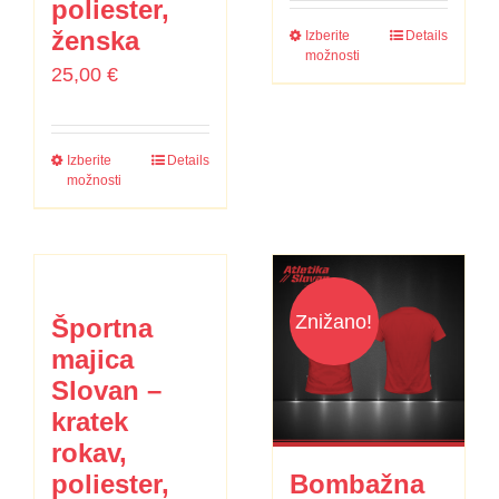
poliester,
ženska
Izberite
Details
možnosti
25,00
€
Izberite
Details
možnosti
Znižano!
Športna
majica
Slovan –
kratek
rokav,
poliester,
Bombažna