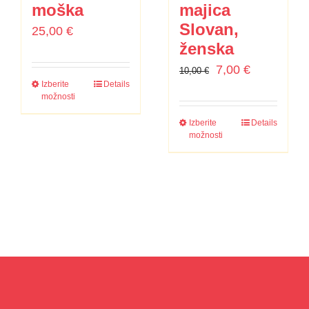
moška
majica
Slovan,
25,00
€
ženska
Izvirna
Trenutna
7,00
€
10,00
€
Izberite
Details
cena
cena
možnosti
je
je:
Izberite
Details
bila:
7,00 €.
možnosti
10,00 €.