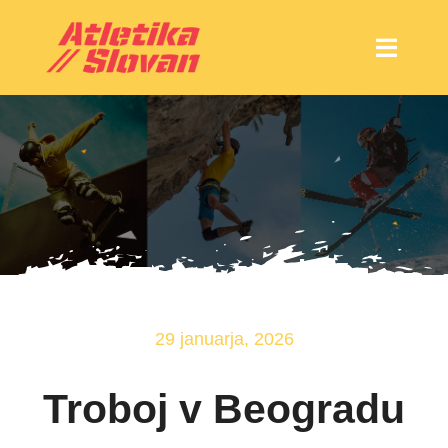
Skip
to
Toggle
content
Naviga
Atletika
Društvo
Trgovina
Tek.si
Rekreacija za odrasle
29 januarja, 2026
Troboj v Beogradu