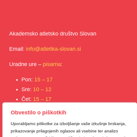
Akademsko atletsko društvo Slovan
Email:
info@atletika-slovan.si
Uradne ure –
pisarna
:
Pon:
15 – 17
Sre:
10 – 12
Čet:
15 – 17
Obvestilo o piškotkih
Uporabljamo piškotke za izboljšanje vaše izkušnje brskanja,
prikazovanje prilagojenih oglasov ali vsebine ter analizo