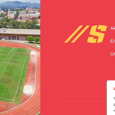
Ak
E
U