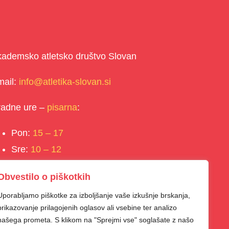
ademsko atletsko društvo Slovan
mail:
info@atletika-slovan.si
radne ure –
pisarna
:
Pon:
15 – 17
Sre:
10 – 12
Čet:
15 – 17
Obvestilo o piškotkih
Uporabljamo piškotke za izboljšanje vaše izkušnje brskanja,
prikazovanje prilagojenih oglasov ali vsebine ter analizo
našega prometa. S klikom na "Sprejmi vse" soglašate z našo