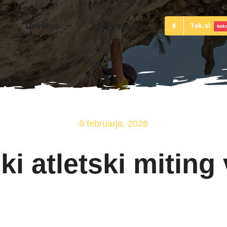
Društvo
Trgovina
Tek.si
Rekr
9 februarja, 2026
i atletski miting