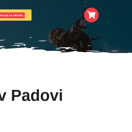
eacija za odrasle
 v Padovi